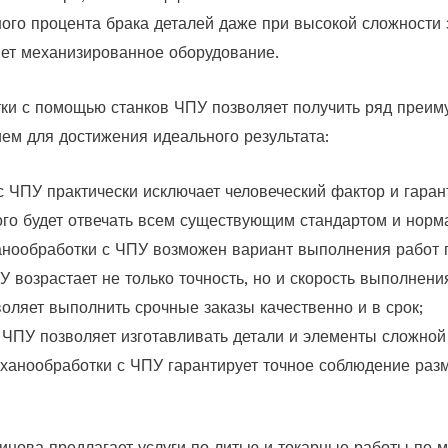
го процента брака деталей даже при высокой сложности за
яет механизированное оборудование.
и с помощью станков ЧПУ позволяет получить ряд преиму
ем для достижения идеального результата:
с ЧПУ практически исключает человеческий фактор и гара
рого будет отвечать всем существующим стандартом и нор
нообработки с ЧПУ возможен вариант выполнения работ п
 возрастает не только точность, но и скорость выполнени
оляет выполнить срочные заказы качественно и в срок;
 ЧПУ позволяет изготавливать детали и элементы сложно
ханообработки с ЧПУ гарантирует точное соблюдение раз
инова предлагает услуги по литью и токарные работы по м