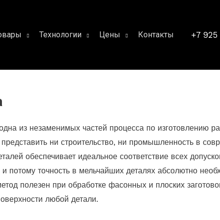
+7 925
овары
Технологии
Цены
Контакты
а
одна из незаменимых частей процесса по изготовлению р
зя представить ни строительство, ни промышленность в со
еталей обеспечивает идеальное соответствие всех допуско
 и потому точность в мельчайших деталях абсолютно необ
етод полезен при обработке фасонных и плоских заготовок
поверхности любой детали.