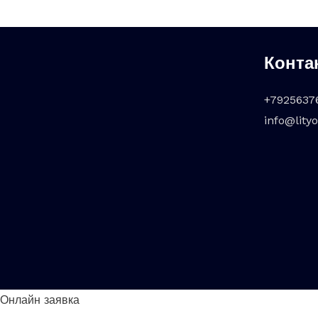
Конта
+7925637
info@lity
Онлайн заявка