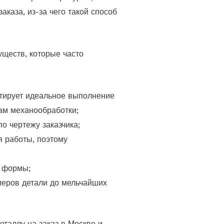
каза, из-за чего такой способ
ществ, которые часто
нтирует идеальное выполнение
мам механообработки;
о чертежу заказчика;
я работы, поэтому
й формы;
меров детали до мельчайших
еталлу на заказ в Москве и