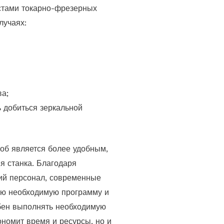
стами токарно-фрезерных
лучаях:
ва;
 добиться зеркальной
соб является более удобным,
я станка. Благодаря
ий персонал, современные
ию необходимую программу и
обен выполнять необходимую
ономит время и ресурсы, но и