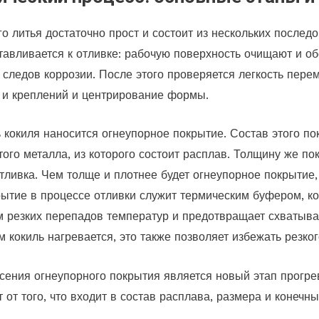
о литья достаточно прост и состоит из нескольких послед
отавливается к отливке: рабочую поверхность очищают и о
, следов коррозии. После этого проверяется легкость пер
 и креплений и центрирование формы.
кокиля наносится огнеупорное покрытие. Состав этого пок
того металла, из которого состоит расплав. Толщину же по
тливка. Чем толще и плотнее будет огнеупорное покрытие,
рытие в процессе отливки служит термическим буфером, 
м резких перепадов температур и предотвращает схватыв
 кокиль нагревается, это также позволяет избежать резко
ния огнеупорного покрытия является новый этап прогрев
от того, что входит в состав расплава, размера и конечны