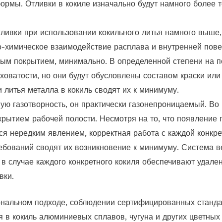
рмы. Отливки в кокиле изначально будут намного более т
тливки при использовании кокильного литья намного выше
-химическое взаимодействие расплава и внутренней пове
ым покрытием, минимально. В определенной степени на п
ховатости, но они будут обусловлены составом краски или
 литья металла в кокиль сводят их к минимуму.
ую газотворность, он практически газонепроницаемый. Во
рытием рабочей полости. Несмотря на то, что появление 
тся нередким явлением, корректная работа с каждой конк
ребований сводят их возникновение к минимуму. Система 
 в случае каждого конкретного кокиля обеспечивают удале
вки.
ональном подходе, соблюдении сертифицированных станда
я в кокиль алюминиевых сплавов, чугуна и других цветных