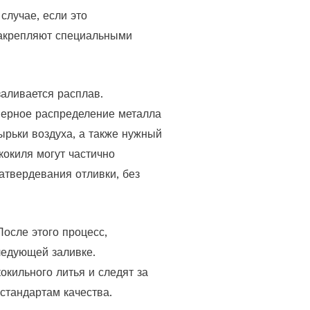
случае, если это
закрепляют специальными
заливается расплав.
мерное распределение металла
ырьки воздуха, а также нужный
кокиля могут частично
затвердевания отливки, без
После этого процесс,
следующей заливке.
кильного литья и следят за
 стандартам качества.