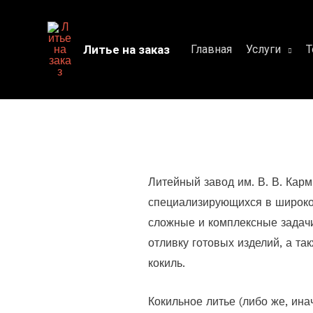
Перейти
к
Литье на заказ
Главная
Услуги
Т
содержимому
Литейный завод им. В. В. Кар
специализирующихся в широком
сложные и комплексные задачи
отливку готовых изделий, а т
кокиль.
Кокильное литье (либо же, ин