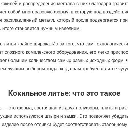
окилей и распределения металла в них благодаря гравитац
ляет собой многоразовую форму, в которую под воздейств
я расплавленный металл, который после подвергается пр
 итоге становится нужным изделием.
 литья крайне широка. Из-за того, что сам технологически
ет сложного комплексного оборудования, его легко приспос
ет большим количеством самых разных исходных форм, чт
ем лучшим выбором тогда, когда вам требуется литье чугун
Кокильное литье: что это такое
ь — это форма, состоящая из двух полуформ, плиты и раз
укции используются штыри и замки. Это позволяет убедить
е изделие после отливки будет соответствовать эталонном