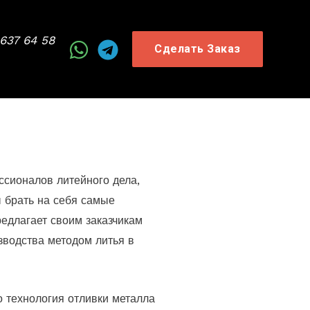
 637 64 58
Сделать Заказ
ссионалов литейного дела,
 брать на себя самые
едлагает своим заказчикам
зводства методом литья в
о технология отливки металла