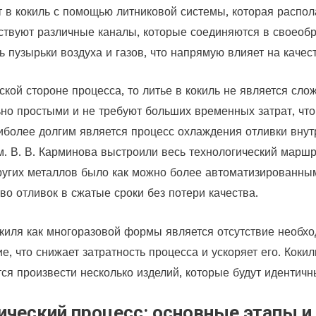
ет в кокиль с помощью литниковой системы, которая распол
тствуют различные каналы, которые соединяются в своео
ь пузырьки воздуха и газов, что напрямую влияет на качес
ской стороне процесса, то литье в кокиль не является сло
но простыми и не требуют больших временных затрат, что
аиболее долгим является процесс охлаждения отливки внут
. В. В. Карминова выстроили весь технологический маршр
других металлов было как можно более автоматизированны
о отливок в сжатые сроки без потери качества.
иля как многоразовой формы является отсутствие необхо
е, что снижает затратность процесса и ускоряет его. Кок
тся произвести несколько изделий, которые будут идентичны
ический процесс: основные этапы и