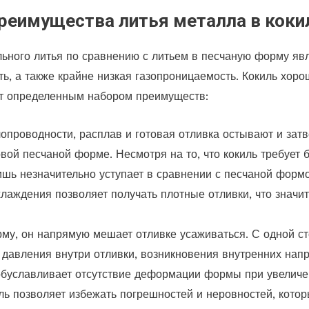
реимущества литья металла в коки
ьного литья по сравнению с литьем в песчаную форму яв
ть, а также крайне низкая газопроницаемость. Кокиль хор
ет определенным набором преимуществ:
опроводности, расплав и готовая отливка остывают и зат
вой песчаной форме. Несмотря на то, что кокиль требует 
ишь незначительно уступает в сравнении с песчаной формо
лаждения позволяет получать плотные отливки, что значи
рму, он напрямую мешает отливке усаживаться. С одной ст
давления внутри отливки, возникновения внутренних напр
обуславливает отсутствие деформации формы при увеличе
ль позволяет избежать погрешностей и неровностей, котор