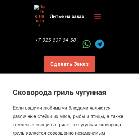
Перейти
к
Литье на заказ
содержимому
Main
Menu
+7 925 637 64 58
Сделать Заказ
Сковорода гриль чугунная
Если вашими любимыми блюдами являются
различные стейки из мяса, рыбы и птицы, а также
томленые овощи на гриле, то чугунная сковорода
гриль является совершенно незаменимым