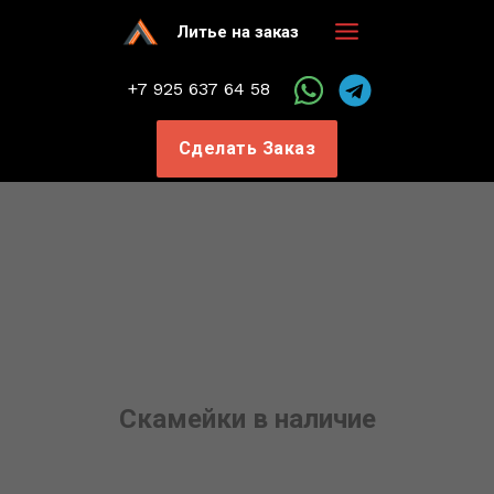
Перейти
Литье на заказ
к
Main
содержимому
+7 925 637 64 58
Menu
Сделать Заказ
Скамейки в наличие